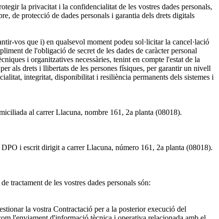
gir la privacitat i la confidencialitat de les vostres dades personals,
de protecció de dades personals i garantia dels drets digitals
antir-vos que i) en qualsevol moment podeu sol·licitar la cancel·lació
liment de l'obligació de secret de les dades de caràcter personal
cniques i organitzatives necessàries, tenint en compte l'estat de la
 per als drets i llibertats de les persones físiques, per garantir un nivell
alitat, integritat, disponibilitat i resiliència permanents dels sistemes i
iada al carrer Llacuna, nombre 161, 2a planta (08018).
a DPO i escrit dirigit a carrer Llacuna, número 161, 2a planta (08018).
 de tractament de les vostres dades personals són:
estionar la vostra Contractació per a la posterior execució del
xí com l'enviament d'informació tècnica i operativa relacionada amb el