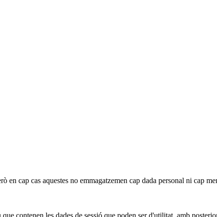
b, però en cap cas aquestes no emmagatzemen cap dada personal ni cap me
u que contenen les dades de sessió que poden ser d'utilitat, amb posterior