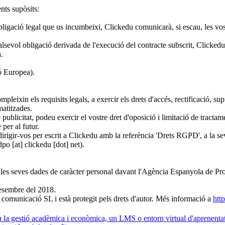
nts supòsits:
bligació legal que us incumbeixi, Clickedu comunicarà, si escau, les vos
lsevol obligació derivada de l'execució del contracte subscrit, Clickedu
.
ó Europea).
eixin els requisits legals, a exercir els drets d'accés, rectificació, supr
matitzades.
e publicitat, podeu exercir el vostre dret d'oposició i limitació de tract
per al futur.
 dirigir-vos per escrit a Clickedu amb la referència 'Drets RGPD', a la 
po [at] clickedu [dot] net).
de les seves dades de caràcter personal davant l'Agència Espanyola de 
desembre del 2018.
e comunicació SL i està protegit pels drets d'autor. Més informació a
http