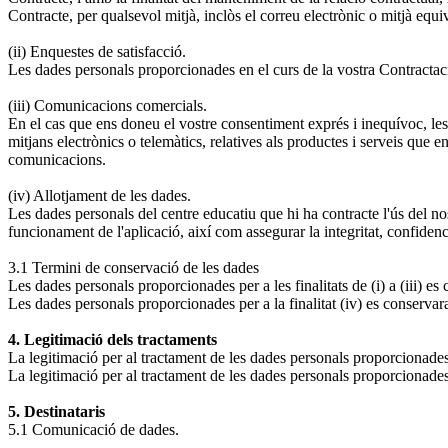
Contracte, per qualsevol mitjà, inclòs el correu electrònic o mitjà equi
(ii) Enquestes de satisfacció.
Les dades personals proporcionades en el curs de la vostra Contractació e
(iii) Comunicacions comercials.
En el cas que ens doneu el vostre consentiment exprés i inequívoc, les
mitjans electrònics o telemàtics, relatives als productes i serveis que 
comunicacions.
(iv) Allotjament de les dades.
Les dades personals del centre educatiu que hi ha contracte l'ús del n
funcionament de l'aplicació, així com assegurar la integritat, confidencia
3.1 Termini de conservació de les dades
Les dades personals proporcionades per a les finalitats de (i) a (iii) e
Les dades personals proporcionades per a la finalitat (iv) es conservara
4. Legitimació dels tractaments
La legitimació per al tractament de les dades personals proporcionades per
La legitimació per al tractament de les dades personals proporcionades pe
5. Destinataris
5.1 Comunicació de dades.