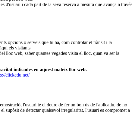
es d'usuari i cada part de la seva reserva a mesura que avança a través
ts opcions o serveis que hi ha, com controlar el trànsit i la
ui els visitants.
el lloc web, saber quantes vegades visita el lloc, quan va ser la
rivacitat indicades en aquest mateix lloc web.
s://clickedu.net/
demostració, l'usuari té el deure de fer un bon ús de l'aplicatiu, de no
 el supòsit de detectar qualsevol irregularitat, l'usuari es compromet a