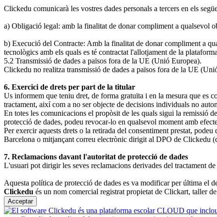
Clickedu comunicarà les vostres dades personals a tercers en els següe
a) Obligació legal: amb la finalitat de donar compliment a qualsevol o
b) Execució del Contracte: Amb la finalitat de donar compliment a qua
tecnològics amb els quals es té contractat l'allotjament de la plataforma
5.2 Transmissió de dades a països fora de la UE (Unió Europea).
Clickedu no realitza transmissió de dades a països fora de la UE (Uni
6. Exercici de drets per part de la titular
Us informem que teniu dret, de forma gratuïta i en la mesura que es compl
tractament, així com a no ser objecte de decisions individuals no auto
En totes les comunicacions el propòsit de les quals sigui la remissió d
protecció de dades, podeu revocar-lo en qualsevol moment amb efecte 
Per exercir aquests drets o la retirada del consentiment prestat, podeu
Barcelona o mitjançant correu electrònic dirigit al DPO de Clickedu (d
7. Reclamacions davant l'autoritat de protecció de dades
L'usuari pot dirigir les seves reclamacions derivades del tractament 
Aquesta política de protecció de dades es va modificar per última el 
Clickedu
és un nom comercial registrat propietat de Clickart, taller d
Acceptar