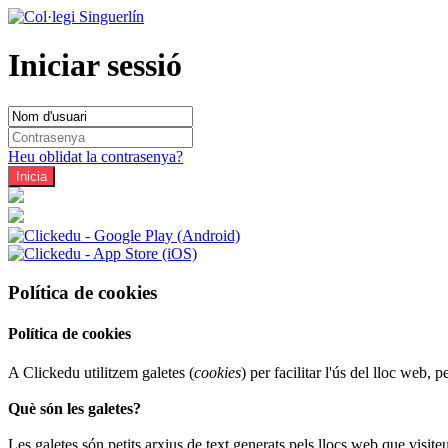
Iniciar sessió
Heu oblidat la contrasenya?
Política de cookies
Política de cookies
A Clickedu utilitzem galetes (
cookies
) per facilitar l'ús del lloc we
Què són les galetes?
Les galetes són petits arxius de text generats pels llocs web que visite