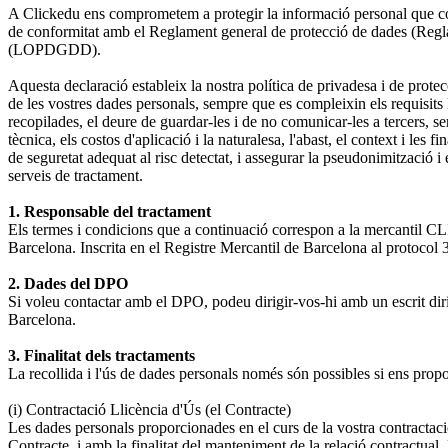
A Clickedu ens comprometem a protegir la informació personal que compar
de conformitat amb el Reglament general de protecció de dades (Regla
(LOPDGDD).
Aquesta declaració estableix la nostra política de privadesa i de prote
de les vostres dades personals, sempre que es compleixin els requisits
recopilades, el deure de guardar-les i de no comunicar-les a tercers, se
tècnica, els costos d'aplicació i la naturalesa, l'abast, el context i les f
de seguretat adequat al risc detectat, i assegurar la pseudonimització i e
serveis de tractament.
1. Responsable del tractament
Els termes i condicions que a continuació correspon a la mercan
Barcelona. Inscrita en el Registre Mercantil de Barcelona al protocol
2. Dades del DPO
Si voleu contactar amb el DPO, podeu dirigir-vos-hi amb un escrit dirig
Barcelona.
3. Finalitat dels tractaments
La recollida i l'ús de dades personals només són possibles si ens propo
(i) Contractació Llicència d'Ús (el Contracte)
Les dades personals proporcionades en el curs de la vostra contractació 
Contracte, i amb la finalitat del manteniment de la relació contractual,