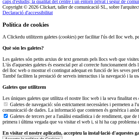
Copyright © 2026 Clickart, taller de comunicació SL, sobre l'arquitect
Declaració d'accessibilitat
Política de cookies
A Clickedu utilitzem galetes (
cookies
) per facilitar l'ús del lloc we
Què són les galetes?
Les galetes són petits arxius de text generats pels llocs web que visite
L'ús d'aquestes galetes és essencial per al correcte funcionament dels
del lloc web o mostrar el contingut adequat en funció de les seves pre
També faciliten la prestació de serveis interactius i la navegació i la u
Galetes que utilitzem
Les úniques galetes que utilitza el nostre lloc web i la seva finalitat es
Galetes de navegació: són estrictament necessàries i permeten a l'usu
comunicació de dades. La informació que contenen és genèrica i anònima
Galetes de tercers per a l'anàlisi estadística i de rendiment, que d
primera i última vegada que va visitar el web i, si hi ha cap problema 
En visitar el nostre aplicatiu, accepteu la instal·lació d'aquestes g