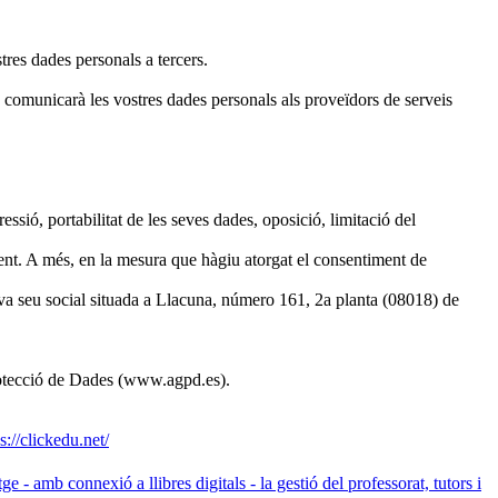
tres dades personals a tercers.
 comunicarà les vostres dades personals als proveïdors de serveis
essió, portabilitat de les seves dades, oposició, limitació del
ament. A més, en la mesura que hàgiu atorgat el consentiment de
seva seu social situada a Llacuna, número 161, 2a planta (08018) de
Protecció de Dades (www.agpd.es).
s://clickedu.net/