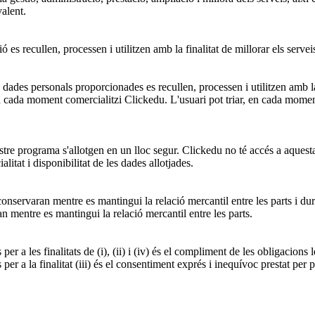
valent.
s recullen, processen i utilitzen amb la finalitat de millorar els serveis
 dades personals proporcionades es recullen, processen i utilitzen amb 
en cada moment comercialitzi Clickedu. L'usuari pot triar, en cada moment
ostre programa s'allotgen en un lloc segur. Clickedu no té accés a aques
litat i disponibilitat de les dades allotjades.
s conservaran mentre es mantingui la relació mercantil entre les parts i 
n mentre es mantingui la relació mercantil entre les parts.
 a les finalitats de (i), (ii) i (iv) és el compliment de les obligacions l
r a la finalitat (iii) és el consentiment exprés i inequívoc prestat per pa