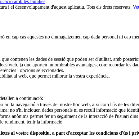
ura i el desenvolupament d'aquest aplicatiu. Tots els drets reservats.
Veu
b, però en cap cas aquestes no emmagatzemen cap dada personal ni cap me
u que contenen les dades de sessió que poden ser d'utilitat, amb posterior
 llocs web, ja que aporten innombrables avantatges, com recordar les dad
ferències i opcions seleccionades.
sabilitat al web, que permet millorar la vostra experiència.
 detallen a continuació:
ari la navegació a través del nostre lloc web, així com l'ús de les difere
: no s'hi inclouen dades personals ni es recull informació que identifiq
e forma anònima permet fer un seguiment de la interacció de l'usuari dins 
de rendiment, tenir la informació.
aletes al vostre dispositiu, a part d'acceptar les condicions d'ús i p