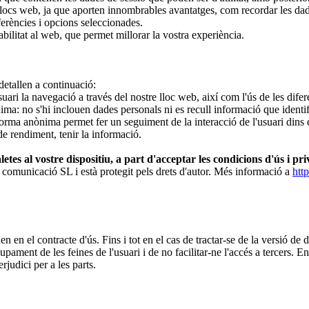
 llocs web, ja que aporten innombrables avantatges, com recordar les dad
ferències i opcions seleccionades.
sabilitat al web, que permet millorar la vostra experiència.
 detallen a continuació:
ri la navegació a través del nostre lloc web, així com l'ús de les diferen
: no s'hi inclouen dades personals ni es recull informació que identifiq
 forma anònima permet fer un seguiment de la interacció de l'usuari dins d
de rendiment, tenir la informació.
aletes al vostre dispositiu, a part d'acceptar les condicions d'ús i p
e comunicació SL i està protegit pels drets d'autor. Més informació a
http
n en el contracte d'ús. Fins i tot en el cas de tractar-se de la versió de 
ament de les feines de l'usuari i de no facilitar-ne l'accés a tercers. En
judici per a les parts.