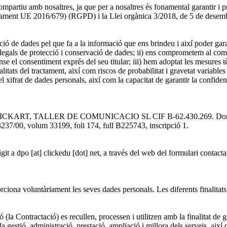
tiu amb nosaltres, ja que per a nosaltres és fonamental garantir i prote
ment UE 2016/679) (RGPD) i la Llei orgànica 3/2018, de 5 de desembre, 
cció de dades pel que fa a la informació que ens brindeu i així poder gar
 legals de protecció i conservació de dades; ii) ens comprometem al comp
nse el consentiment exprés del seu titular; iii) hem adoptat les mesures tè
inalitats del tractament, així com riscos de probabilitat i gravetat variables
l xifrat de dades personals, així com la capacitat de garantir la confidenci
til CLICKART, TALLER DE COMUNICACIO SL CIF B-62.430.269. Domicil
 3237/00, volum 33199, foli 174, full B225743, inscripció 1.
it a dpo [at] clickedu [dot] net, a través del web del formulari contact
rciona voluntàriament les seves dades personals. Les diferents finalitats
(la Contractació) es recullen, processen i utilitzen amb la finalitat de g
 la gestió, administració, prestació, ampliació i millora dels serveis, ai