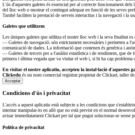
L'ús d'aquestes galetes és essencial per al correcte funcionament dels
del lloc web o mostrar el contingut adequat en funció de les seves pre
També faciliten la prestació de serveis interactius i la navegació i la u
Galetes que utilitzem
Les úniques galetes que utilitza el nostre lloc web i la seva finalitat es
— Galetes de navegació: són estrictament necessàries i permeten a l'usua
comunicació de dades. La informació que contenen és genèrica i anònima
— Galetes de tercers per a l'anàlisi estadística i de rendiment, que de
primera i última vegada que va visitar el web i, si hi ha cap problema 
En visitar el nostre aplicatiu, accepteu la instal·lació d'aquestes g
Clickedu
és un nom comercial registrat propietat de Clickart, taller d
Acceptar
Condicions d'ús i privacitat
L'accés a aquest aplicatiu està subjecte a les condicions que s'estableixe
intentar manipular-lo en allò que no està previst en el normal desenvolup
avisar immediatament Clickart per tal que pugui solucionar-se sense per
Política de privacitat