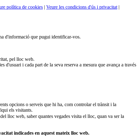
re política de cookies
|
Veure les condicions d'ús i privacitat
|
na d'informació que pugui identificar-vos.
itat, pel lloc web.
es d'usuari i cada part de la seva reserva a mesura que avança a través
nts opcions o serveis que hi ha, com controlar el trànsit i la
ui els visitants.
del lloc web, saber quantes vegades visita el lloc, quan va ser la
rivacitat indicades en aquest mateix lloc web.